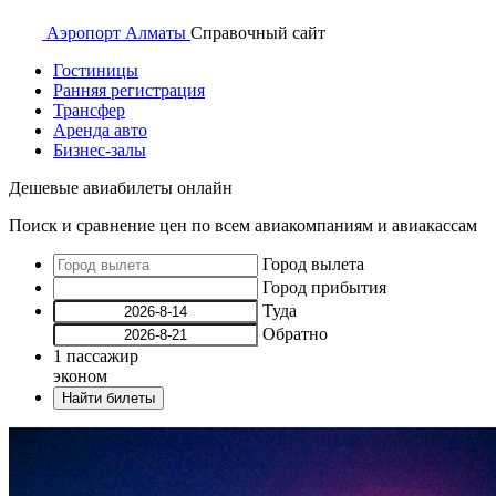
Аэропорт
Алматы
Справочный
сайт
Гостиницы
Ранняя регистрация
Трансфер
Аренда авто
Бизнес-залы
Дешевые авиабилеты онлайн
Поиск и сравнение цен по всем авиакомпаниям и авиакассам
Город вылета
Город прибытия
Туда
Обратно
1
пассажир
эконом
Найти билеты