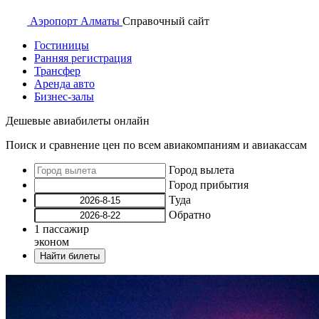
Аэропорт
Алматы
Справочный
сайт
Гостиницы
Ранняя регистрация
Трансфер
Аренда авто
Бизнес-залы
Дешевые авиабилеты онлайн
Поиск и сравнение цен по всем авиакомпаниям и авиакассам
Город вылета
Город прибытия
Туда
Обратно
1
пассажир
эконом
Найти билеты