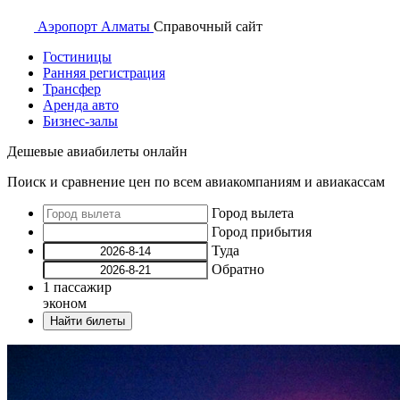
Аэропорт
Алматы
Справочный
сайт
Гостиницы
Ранняя регистрация
Трансфер
Аренда авто
Бизнес-залы
Дешевые авиабилеты онлайн
Поиск и сравнение цен по всем авиакомпаниям и авиакассам
Город вылета
Город прибытия
Туда
Обратно
1
пассажир
эконом
Найти билеты