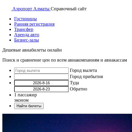
Аэропорт
Алматы
Справочный
сайт
Гостиницы
Ранняя регистрация
Трансфер
Аренда авто
Бизнес-залы
Дешевые авиабилеты онлайн
Поиск и сравнение цен по всем авиакомпаниям и авиакассам
Город вылета
Город прибытия
Туда
Обратно
1
пассажир
эконом
Найти билеты