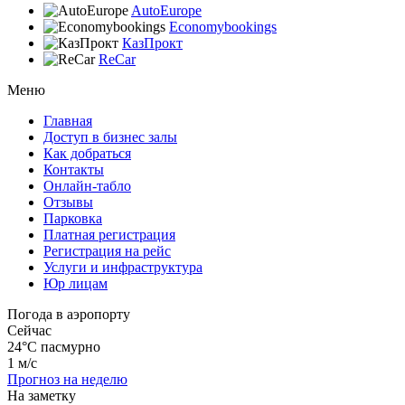
AutoEurope
Economybookings
КазПрокт
ReCar
Меню
Главная
Доступ в бизнес залы
Как добраться
Контакты
Онлайн-табло
Отзывы
Парковка
Платная регистрация
Регистрация на рейс
Услуги и инфраструктура
Юр лицам
Погода в аэропорту
Сейчас
24°C
пасмурно
1 м/с
Прогноз на неделю
На заметку