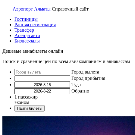
Аэропорт
Алматы
Справочный
сайт
Гостиницы
Ранняя регистрация
Трансфер
Аренда авто
Бизнес-залы
Дешевые авиабилеты онлайн
Поиск и сравнение цен по всем авиакомпаниям и авиакассам
Город вылета
Город прибытия
Туда
Обратно
1
пассажир
эконом
Найти билеты