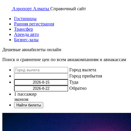
Аэропорт
Алматы
Справочный
сайт
Гостиницы
Ранняя регистрация
Трансфер
Аренда авто
Бизнес-залы
Дешевые авиабилеты онлайн
Поиск и сравнение цен по всем авиакомпаниям и авиакассам
Город вылета
Город прибытия
Туда
Обратно
1
пассажир
эконом
Найти билеты