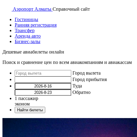
Аэропорт
Алматы
Справочный
сайт
Гостиницы
Ранняя регистрация
Трансфер
Аренда авто
Бизнес-залы
Дешевые авиабилеты онлайн
Поиск и сравнение цен по всем авиакомпаниям и авиакассам
Город вылета
Город прибытия
Туда
Обратно
1
пассажир
эконом
Найти билеты