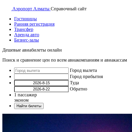
Аэропорт
Алматы
Справочный
сайт
Гостиницы
Ранняя регистрация
Трансфер
Аренда авто
Бизнес-залы
Дешевые авиабилеты онлайн
Поиск и сравнение цен по всем авиакомпаниям и авиакассам
Город вылета
Город прибытия
Туда
Обратно
1
пассажир
эконом
Найти билеты